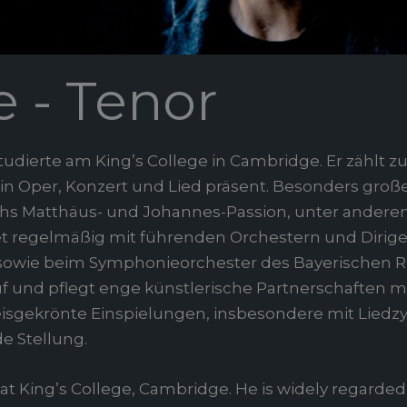
 - Tenor
dierte am King’s College in Cambridge. Er zählt 
l in Oper, Konzert und Lied präsent. Besonders gro
achs Matthäus- und Johannes-Passion, unter andere
tet regelmäßig mit führenden Orchestern und Dirige
 sowie beim Symphonieorchester des Bayerischen R
uf und pflegt enge künstlerische Partnerschaften mit 
reisgekrönte Einspielungen, insbesondere mit Liedz
 Stellung.
 King’s College, Cambridge. He is widely regarded 