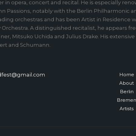
r in opera, concert and recital. He is especially ren
hn Passions, notably with the Berlin Philharmonic a
ding orchestras and has been Artist in Residence w
rchestra. A distinguished recitalist, he appears f
Fellner, Mitsuko Uchida and Julius Drake. His extensi
ubert and Schumann.
edfest@gmail.com
Home
About
Berlin
Breme
Artists