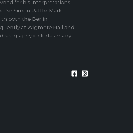
owned for his interpretations
nd Sir Simon Rattle. Mark
ith both the Berlin
requently at Wigmore Hall and
ve discography includes many
n